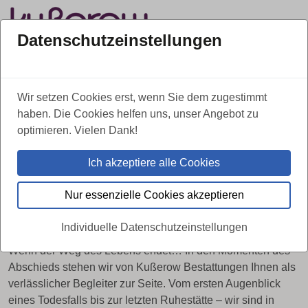
Datenschutzeinstellungen
Über uns
Kontakt
Leistungen
Wir setzen Cookies erst, wenn Sie dem zugestimmt
030 / 626 13 36
Tag & Nacht erreichbar:
haben. Die Cookies helfen uns, unser Angebot zu
optimieren. Vielen Dank!
Ich akzeptiere alle Cookies
WIR SIND FÜR SIE DA
Kußerow Bestattungen in Berlin-
Nur essenzielle Cookies akzeptieren
Neukölln
Individuelle Datenschutzeinstellungen
Wenn der Weg des Lebens endet… In den Momenten des
Abschieds stehen wir von Kußerow Bestattungen Ihnen als
verlässlicher Begleiter zur Seite. Vom ersten Augenblick
eines Todesfalls bis zur letzten Ruhestätte – wir sind in