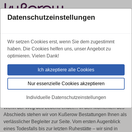
Datenschutzeinstellungen
Über uns
Kontakt
Leistungen
Wir setzen Cookies erst, wenn Sie dem zugestimmt
030 / 626 13 36
Tag & Nacht erreichbar:
haben. Die Cookies helfen uns, unser Angebot zu
optimieren. Vielen Dank!
Ich akzeptiere alle Cookies
WIR SIND FÜR SIE DA
Kußerow Bestattungen in Berlin-
Nur essenzielle Cookies akzeptieren
Neukölln
Individuelle Datenschutzeinstellungen
Wenn der Weg des Lebens endet… In den Momenten des
Abschieds stehen wir von Kußerow Bestattungen Ihnen als
verlässlicher Begleiter zur Seite. Vom ersten Augenblick
eines Todesfalls bis zur letzten Ruhestätte – wir sind in