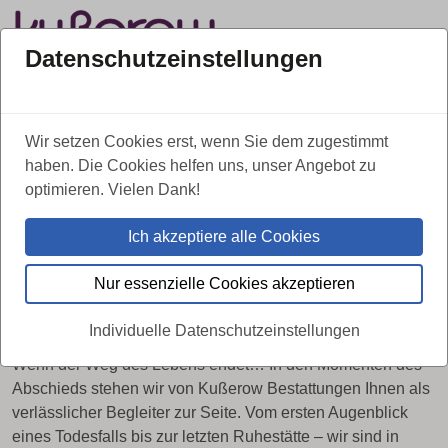
Datenschutzeinstellungen
Über uns
Kontakt
Leistungen
Wir setzen Cookies erst, wenn Sie dem zugestimmt
030 / 626 13 36
Tag & Nacht erreichbar:
haben. Die Cookies helfen uns, unser Angebot zu
optimieren. Vielen Dank!
Ich akzeptiere alle Cookies
WIR SIND FÜR SIE DA
Kußerow Bestattungen in Berlin-
Nur essenzielle Cookies akzeptieren
Neukölln
Individuelle Datenschutzeinstellungen
Wenn der Weg des Lebens endet… In den Momenten des
Abschieds stehen wir von Kußerow Bestattungen Ihnen als
verlässlicher Begleiter zur Seite. Vom ersten Augenblick
eines Todesfalls bis zur letzten Ruhestätte – wir sind in